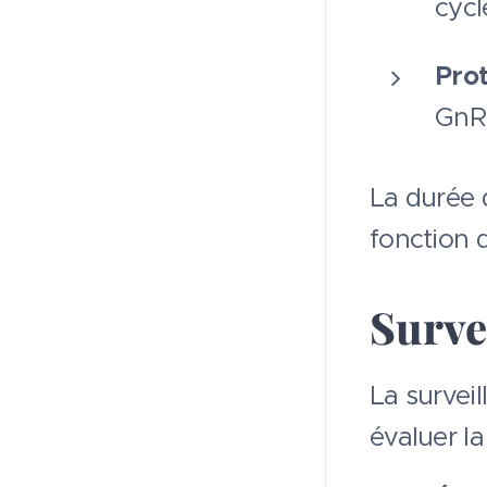
cycl
Prot
GnRH
La durée 
fonction 
Surve
La survei
évaluer la