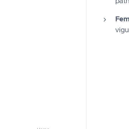
path
Fem
vigu