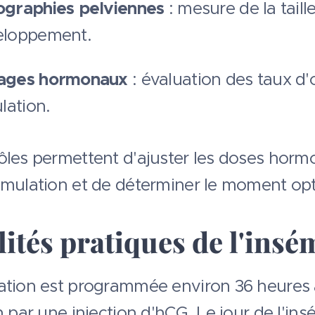
ographies pelviennes
: mesure de la taill
eloppement.
ages hormonaux
: évaluation des taux d'
ulation.
ôles permettent d'ajuster les doses hormo
imulation et de déterminer le moment opt
ités pratiques de l'insém
ation est programmée environ 36 heures
n par une injection d'hCG. Le jour de l'ins