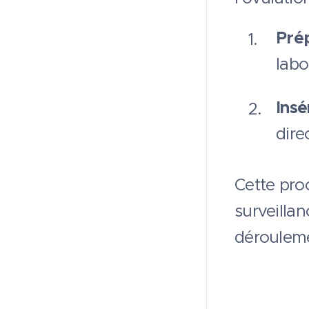
Pré
labo
Insé
dire
Cette pro
surveillan
dérouleme