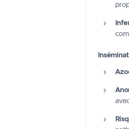
prop
Infe
comp
Insémina
Azo
Ano
avec
Risq