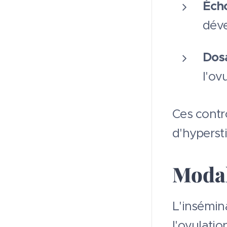
Éch
dév
Dos
l'ov
Ces contr
d'hyperst
Modal
L'insémin
l'ovulatio