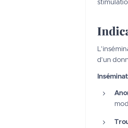
stimulati
Indica
L'insémina
d'un donne
Inséminat
Ano
modé
Trou